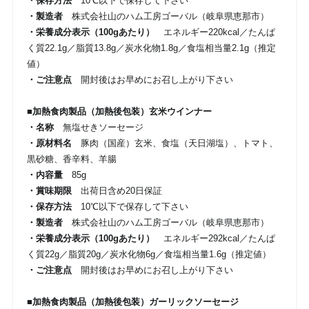
・保存方法
10℃以下で保存して下さい
・製造者
株式会社山のハム工房ゴーバル（岐阜県恵那市）
・栄養成分表示（100gあたり）
エネルギー220kcal／たんぱ
く質22.1g／脂質13.8g／炭水化物1.8g／食塩相当量2.1g（推定
値）
・ご注意点
開封後はお早めにお召し上がり下さい
■加熱食肉製品（加熱後包装）玄米ウインナー
・名称
無塩せきソーセージ
・原材料名
豚肉（国産）玄米、食塩（天日湖塩）、トマト、
黒砂糖、香辛料、羊腸
・内容量
85g
・賞味期限
出荷日含め20日保証
・保存方法
10℃以下で保存して下さい
・製造者
株式会社山のハム工房ゴーバル（岐阜県恵那市）
・栄養成分表示（100gあたり）
エネルギー292kcal／たんぱ
く質22g／脂質20g／炭水化物6g／食塩相当量1.6g（推定値）
・ご注意点
開封後はお早めにお召し上がり下さい
■加熱食肉製品（加熱後包装）ガーリックソーセージ