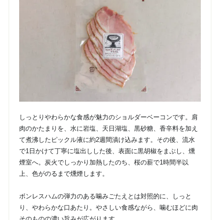
しっとりやわらかな食感が魅力のショルダーベーコンです。肩
肉のかたまりを、水に岩塩、天日湖塩、黒砂糖、香辛料を加え
て煮沸したピックル液に約2週間漬け込みます。その後、流水
で1日かけて丁寧に塩出しした後、表面に黒胡椒をまぶし、燻
煙室へ。炭火でしっかり加熱したのち、桜の薪で1時間半以
上、色がのるまで燻煙します。
ボンレスハムの弾力のある噛みごたえとは対照的に、しっと
り、やわらかな口あたり。やさしい食感ながら、噛むほどに肉
そのものの濃い旨みが広がります。