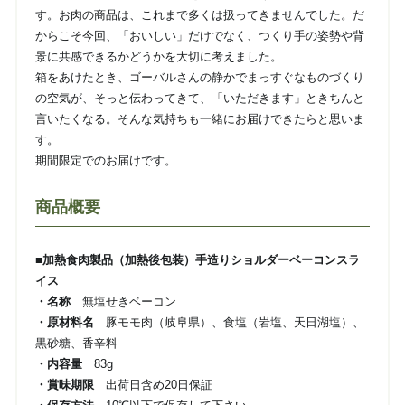
す。お肉の商品は、これまで多くは扱ってきませんでした。だ
からこそ今回、「おいしい」だけでなく、つくり手の姿勢や背
景に共感できるかどうかを大切に考えました。
箱をあけたとき、ゴーバルさんの静かでまっすぐなものづくり
の空気が、そっと伝わってきて、「いただきます」ときちんと
言いたくなる。そんな気持ちも一緒にお届けできたらと思いま
す。
期間限定でのお届けです。
商品概要
■加熱食肉製品（加熱後包装）手造りショルダーベーコンスラ
イス
・名称
無塩せきベーコン
・原材料名
豚モモ肉（岐阜県）、食塩（岩塩、天日湖塩）、
黒砂糖、香辛料
・内容量
83g
・賞味期限
出荷日含め20日保証