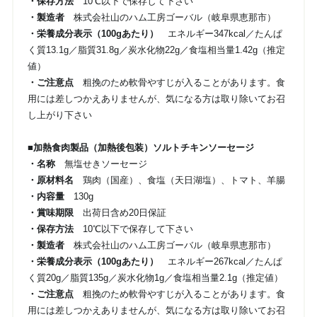
・保存方法
10℃以下で保存して下さい
・製造者
株式会社山のハム工房ゴーバル（岐阜県恵那市）
・栄養成分表示（100gあたり）
エネルギー347kcal／たんぱ
く質13.1g／脂質31.8g／炭水化物22g／食塩相当量1.42g（推定
値）
・ご注意点
粗挽のため軟骨やすじが入ることがあります。食
用には差しつかえありませんが、気になる方は取り除いてお召
し上がり下さい
■加熱食肉製品（加熱後包装）ソルトチキンソーセージ
・名称
無塩せきソーセージ
・原材料名
鶏肉（国産）、食塩（天日湖塩）、トマト、羊腸
・内容量
130g
・賞味期限
出荷日含め20日保証
・保存方法
10℃以下で保存して下さい
・製造者
株式会社山のハム工房ゴーバル（岐阜県恵那市）
・栄養成分表示（100gあたり）
エネルギー267kcal／たんぱ
く質20g／脂質135g／炭水化物1g／食塩相当量2.1g（推定値）
・ご注意点
粗挽のため軟骨やすじが入ることがあります。食
用には差しつかえありませんが、気になる方は取り除いてお召