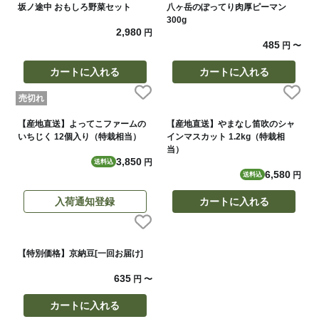
坂ノ途中 おもしろ野菜セット
八ヶ岳のぽってり肉厚ピーマン
300g
2,980
円
485
円
〜
カートに入れる
カートに入れる
売切れ
【産地直送】よってこファームの
【産地直送】やまなし笛吹のシャ
いちじく 12個入り（特栽相当）
インマスカット 1.2kg（特栽相
当）
3,850
円
送料込
6,580
円
送料込
入荷通知登録
カートに入れる
【特別価格】京納豆[一回お届け]
635
円
〜
カートに入れる