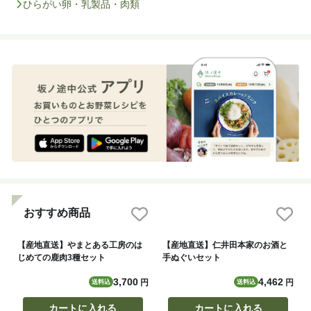
ひらがい卵・乳製品・肉類
おすすめ商品
【産地直送】やまとある工房のは
【産地直送】仁井田本家のお酒と
じめての鹿肉3種セット
手ぬぐいセット
3,700
4,462
円
円
送料込
送料込
カートに入れる
カートに入れる