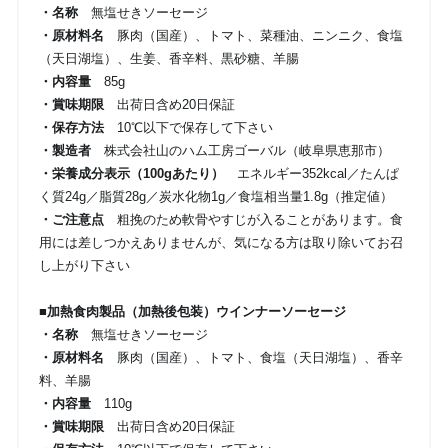
・名称
無塩せきソーセージ
・原材料名
豚肉（国産）、トマト、菜種油、ニンニク、食塩
（天日湖塩）、生姜、香辛料、黒砂糖、羊腸
・内容量
85g
・賞味期限
出荷日含め20日保証
・保存方法
10℃以下で保存して下さい
・製造者
株式会社山のハム工房ゴーバル（岐阜県恵那市）
・栄養成分表示（100gあたり）
エネルギー352kcal／たんぱ
く質24g／脂質28g／炭水化物1g／食塩相当量1.8g（推定値）
・ご注意点
粗挽のため軟骨やすじが入ることがあります。食
用には差しつかえありませんが、気になる方は取り除いてお召
し上がり下さい
■加熱食肉製品（加熱後包装）ウインナーソーセージ
・名称
無塩せきソーセージ
・原材料名
豚肉（国産）、トマト、食塩（天日湖塩）、香辛
料、羊腸
・内容量
110g
・賞味期限
出荷日含め20日保証