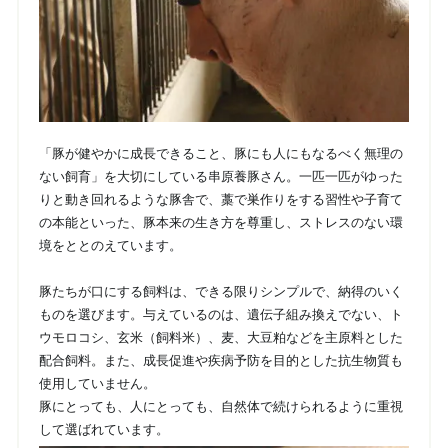
「豚が健やかに成長できること、豚にも人にもなるべく無理の
ない飼育」を大切にしている串原養豚さん。一匹一匹がゆった
りと動き回れるような豚舎で、藁で巣作りをする習性や子育て
の本能といった、豚本来の生き方を尊重し、ストレスのない環
境をととのえています。
豚たちが口にする飼料は、できる限りシンプルで、納得のいく
ものを選びます。与えているのは、遺伝子組み換えでない、ト
ウモロコシ、玄米（飼料米）、麦、大豆粕などを主原料とした
配合飼料。また、成長促進や疾病予防を目的とした抗生物質も
使用していません。
豚にとっても、人にとっても、自然体で続けられるように重視
して選ばれています。