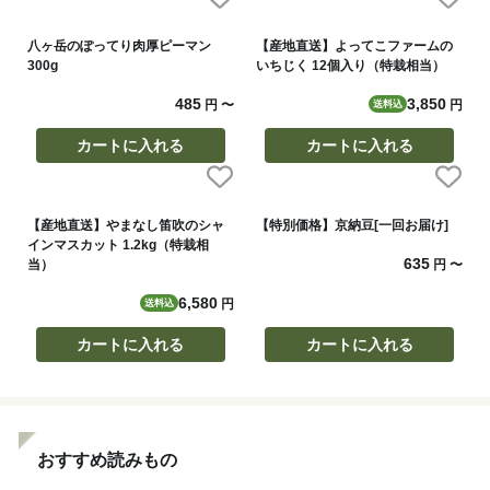
八ヶ岳のぽってり肉厚ピーマン
【産地直送】よってこファームの
300g
いちじく 12個入り（特栽相当）
485
3,850
円
〜
円
送料込
カートに入れる
カートに入れる
【産地直送】やまなし笛吹のシャ
【特別価格】京納豆[一回お届け]
インマスカット 1.2kg（特栽相
635
当）
円
〜
6,580
円
送料込
カートに入れる
カートに入れる
おすすめ読みもの