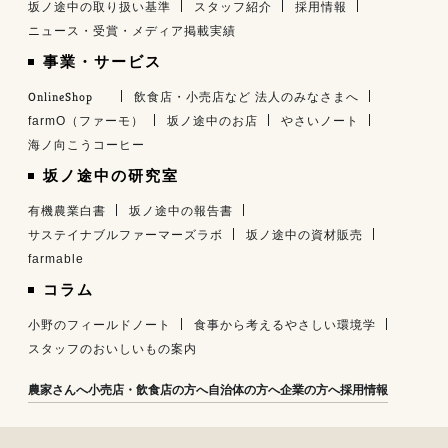
坂ノ途中の取り扱い基準
スタッフ紹介
採用情報
ニュース・受賞・メディア掲載実績
事業・サービス
OnlineShop
飲食店・小売店など 法人のみなさまへ
farmO（ファーモ）
坂ノ途中のお店
やさいノート
海ノ向こうコーヒー
坂ノ途中の研究室
有機農業白書
坂ノ途中の報告書
サステイナブルファーマーズラボ
坂ノ途中の資材販売
farmable
コラム
小野のフィールドノート
食事から考えるやさしい環境学
スタッフのおいしいもの案内
農家さんへ
小売店・飲食店の方へ
自治体の方へ
企業の方へ
採用情報