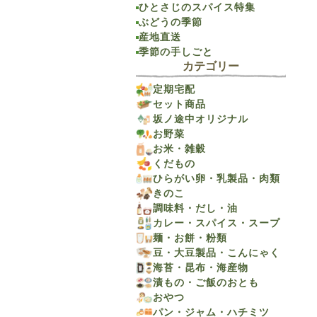
ひとさじのスパイス特集
ぶどうの季節
産地直送
季節の手しごと
カテゴリー
定期宅配
セット商品
坂ノ途中オリジナル
お野菜
お米・雑穀
くだもの
ひらがい卵・乳製品・肉類
きのこ
調味料・だし・油
カレー・スパイス・スープ
麺・お餅・粉類
豆・大豆製品・こんにゃく
海苔・昆布・海産物
漬もの・ご飯のおとも
おやつ
パン・ジャム・ハチミツ