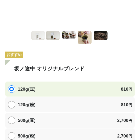
おすすめ
坂ノ途中 オリジナルブレンド
120g(豆)
810
円
120g(粉)
810
円
500g(豆)
2,700
円
500g(粉)
2,700
円