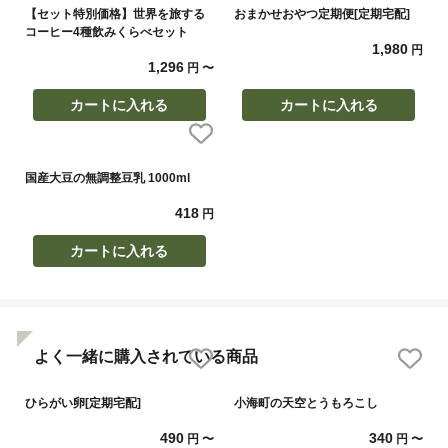
【セット特別価格】世界を旅する
おまかせおやつ定期便[定期宅配]
コーヒー4種飲みくらべセット
1,980
円
1,296
円
〜
カートに入れる
カートに入れる
国産大豆の無調整豆乳 1000ml
418
円
カートに入れる
よく一緒に購入されている商品
ひらがい卵[定期宅配]
小海町の天空とうもろこし
490
340
円
〜
円
〜