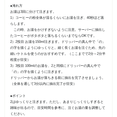
●淹れ方
お湯は3回に分けて注ぎます。
1）コーヒーの粉全体が湿るくらいにお湯を注ぎ、40秒ほど蒸
らします。
この時、お湯をかけすぎないように注意。サーバーに抽出し
たコーヒーがポタポタと落ちるくらいまでならOKです。
2）2投目 お湯を150ml注ぎます。ドリッパーの真ん中で「の」
の字を描くようにゆっくりと。細く長くお湯を注ぐため、先の
細いケトルを使うのがおすすめです。（ここまでで2分～2分半
程度が目安）
3）3投目 100mlのお湯を、2と同様にドリッパーの真ん中で
「の」の字を描くように注ぎます。
ドリッパーからお湯が落ちきる前に抽出を完了させましょう。
（全体を通して3分以内に抽出完了が目安）
●ポイント
2はゆっくりと注ぎます。ただし、あまりじっくりしすぎると
雑味が出るので、目安時間を参考に、注ぐお湯の量を調整して
ください。