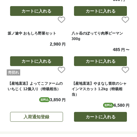
カートに入れる
カートに入れる
坂ノ途中 おもしろ野菜セット
八ヶ岳のぽってり肉厚ピーマン
300g
2,980
円
485
円
〜
カートに入れる
カートに入れる
売切れ
【産地直送】よってこファームの
【産地直送】やまなし笛吹のシャ
いちじく 12個入り（特栽相当）
インマスカット 1.2kg（特栽相
当）
3,850
円
送料込
6,580
円
送料込
入荷通知登録
カートに入れる