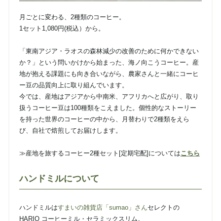
月ごとに変わる、2種類のコーヒー。
1セット1,080円(税込）から。
「東南アジア・ラオスの森林減少の改善のために何かできない
か？」という問いかけから始まった、海ノ向こうコーヒー。産
地が抱える課題にも向き合いながら、農家さんと一緒にコーヒ
ー豆の品質向上に取り組んでいます。
今では、産地はアジアから中南米、アフリカへと広がり、取り
扱うコーヒー豆は100種類をこえました。個性的なストーリー
を持った世界のコーヒーの中から、月替わりで2種類をえら
び、自社で焙煎してお届けします。
≫産地を旅するコーヒー2種セット[定期宅配]については
こちら
ハンドミルについて
ハンドミルは
すまいの雑貨店「sumao」さん
セレクトの
HARIO コーヒーミル・セラミックスリム。