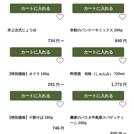
カートに入れる
カートに入れる
井上古式じょうゆ
米粉のパンケーキミックス 200g
734
840
円
〜
円
カートに入れる
カートに入れる
【特別価格】オクラ 100g
料理酒 旬味（しゅんみ） 720ml
291
1,772
円
〜
円
カートに入れる
カートに入れる
【特別価格】十割そば 180g
農家のパスタ中島菜スパゲッティ
ーニ 200g
746
円
600
円
〜