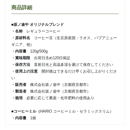
商品詳細
■坂ノ途中 オリジナルブレンド
・名称
レギュラーコーヒー
・原材料名
コーヒー豆（生豆原産国：ラオス、パプアニュー
ギニア、他）
・内容量
120g/500g
・賞味期限
出荷日含め120日保証
・保存方法
直射日光と高温多湿を避けて保存してください
・使用上の注意
開封後はできるだけ早くお召し上がりくださ
い
・販売者
株式会社坂ノ途中（京都府京都市）
・製造者
株式会社坂ノ途中（京都府京都市）
・栽培
必要に応じて農薬・化学肥料の使用あり
■コーヒーミル（
HARIO コーヒーミル・セラミックスリム）
・内容量
1個