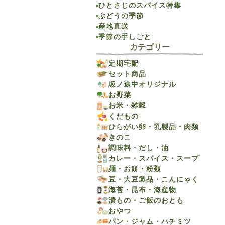
ひとさじのスパイス特集
ぶどうの季節
産地直送
季節の手しごと
カテゴリー
定期宅配
セット商品
坂ノ途中オリジナル
お野菜
お米・雑穀
くだもの
ひらがい卵・乳製品・肉類
きのこ
調味料・だし・油
カレー・スパイス・スープ
麺・お餅・粉類
豆・大豆製品・こんにゃく
海苔・昆布・海産物
漬もの・ご飯のおとも
おやつ
パン・ジャム・ハチミツ