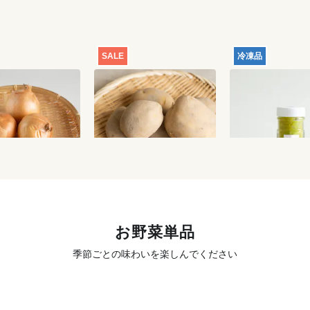
SALE
冷凍品
格】玉ねぎ 1kg
【特別価格】じゃがいも
フミ子印の生ゆ
（品種おまかせ） 1kg
55g
700
円
700
円
お野菜単品
季節ごとの味わいを楽しんでください