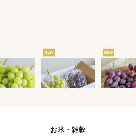
NEW
NEW
直送】やまなし笛
【産地直送】富士の輝き
【産地直送】山
ャインマスカット
とシャインマスカット
ぶどう・富士の
g（特栽相当）
1.2kg（山梨笛吹・特栽
1kg（特栽相当
6,580
円
7,080
円
送料込
送料込
送料
相当）
お米・雑穀