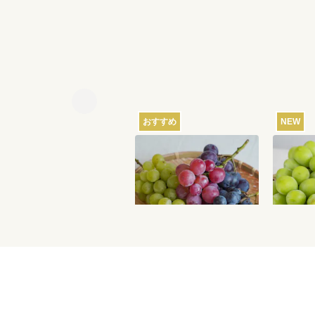
おすすめ
NEW
【産地直送】葡萄畑ふく
【産地
じろうのふぞろい濃厚ぶ
吹のシ
どう 1.6kg
1.2k
6,750
円
送料込