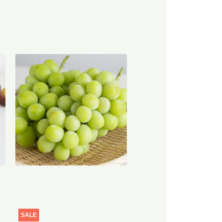
ム
【産地直送】やまなし笛吹のシ
ャインマスカット 1.2kg（特栽
相当）
6,580
円
込
送料込
SALE