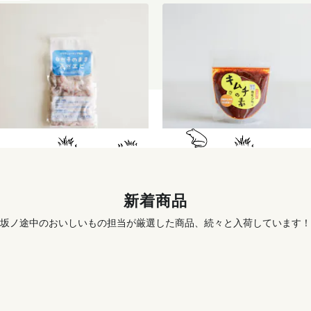
天然むきエビ（サイズミック
季節のキムチ手づくりセット
ス）120g
996
円
〜
1,456
円
新着商品
坂ノ途中のおいしいもの担当が厳選した商品、続々と入荷しています！