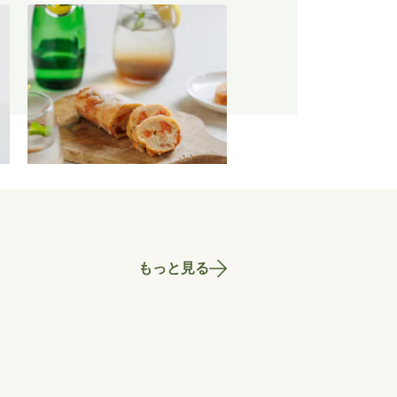
【特別価格】瀬戸内レモンのサ
マーシュトーレン 200g
〜
2,519
円
もっと見る