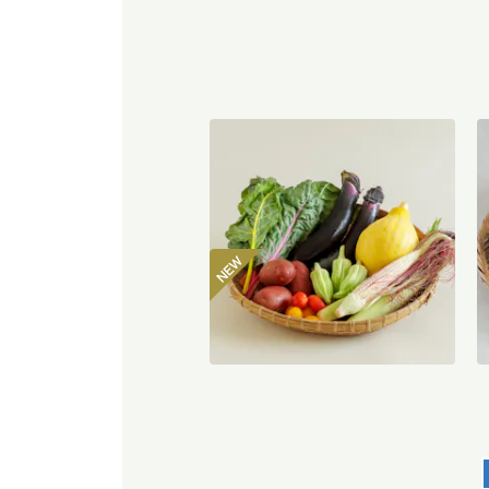
坂ノ途中 おもしろ野菜セット
3
2,980
円