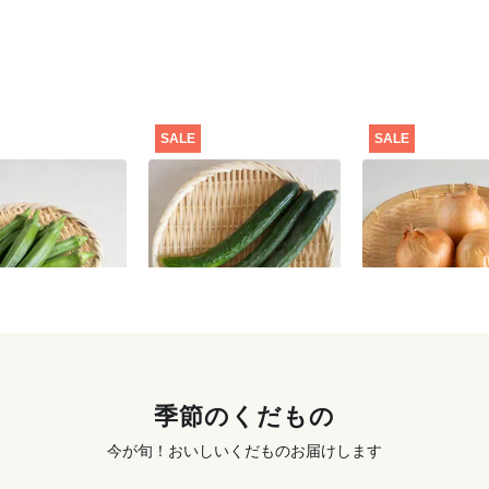
SALE
SALE
価格】オクラ
【特別価格】きゅうり
【特別価格】玉ね
300g
291
円
〜
301
円
〜
季節のくだもの
今が旬！おいしいくだものお届けします