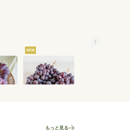
NEW
梨笛吹の
【産地直送】山梨笛吹の
グリーンキウイ 1袋（4
輝き
ぶどう・オリエンタルス
個入）
）
ター 1.2kg（特栽相当）
7,890
円
5,250
円
923
込
送料込
もっと見る