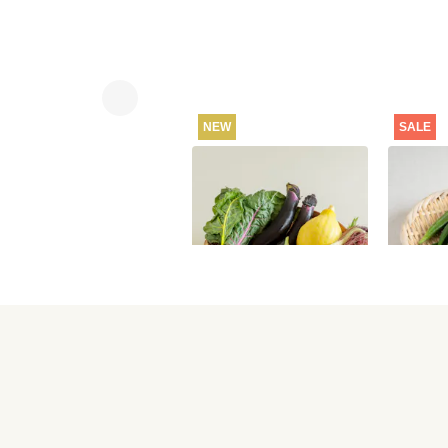
NEW
SALE
坂ノ途中 おもしろ野菜
【特別
セット
100g
2,980
円