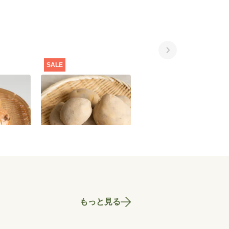
SALE
SALE
ぎ 1kg
【特別価格】じゃがいも
【セット特別価格】赤
（品種おまかせ） 1kg
そシロップ手づくりセ
ト
700
円
700
円
1,969
もっと見る