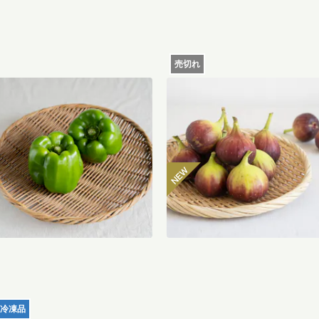
売切れ
八ヶ岳のぽってり肉厚ピーマン
【産地直送】よってこファー
00g
のいちじく 12個入り（特栽相
当）
485
円
〜
送料
冷凍品