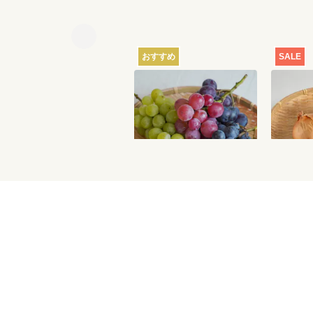
おすすめ
SALE
【産地直送】葡萄畑ふく
【特別価
じろうのふぞろい濃厚ぶ
どう 1.6kg
6,750
円
送料込