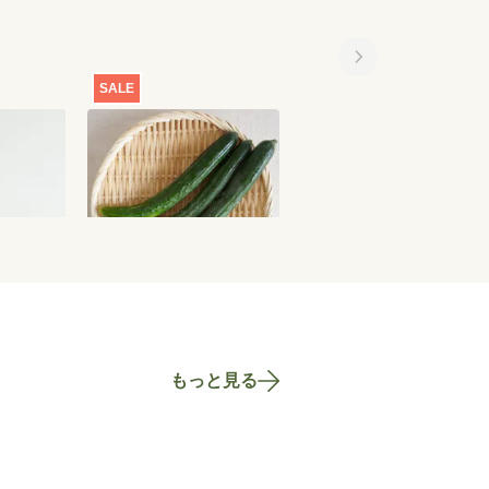
SALE
SALE
ず胡椒
【特別価格】きゅうり
【特別価格】京納豆[一
300g
回お届け]
2,100
円
301
円
〜
635
円
もっと見る