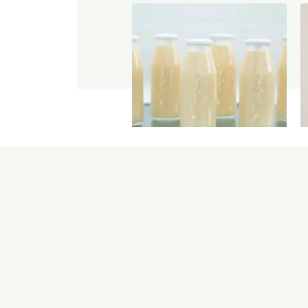
【産地直送】仁井田本家の甘酒
すぱっしゅ
3,560
円
送料込