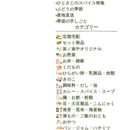
ひとさじのスパイス特集
ぶどうの季節
産地直送
季節の手しごと
カテゴリー
定期宅配
セット商品
坂ノ途中オリジナル
お野菜
お米・雑穀
くだもの
ひらがい卵・乳製品・肉類
きのこ
調味料・だし・油
カレー・スパイス・スープ
麺・お餅・粉類
豆・大豆製品・こんにゃく
海苔・昆布・海産物
漬もの・ご飯のおとも
おやつ
パン・ジャム・ハチミツ