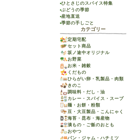
ひとさじのスパイス特集
ぶどうの季節
産地直送
季節の手しごと
カテゴリー
定期宅配
セット商品
坂ノ途中オリジナル
お野菜
お米・雑穀
くだもの
ひらがい卵・乳製品・肉類
きのこ
調味料・だし・油
カレー・スパイス・スープ
麺・お餅・粉類
豆・大豆製品・こんにゃく
海苔・昆布・海産物
漬もの・ご飯のおとも
おやつ
パン・ジャム・ハチミツ