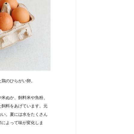
た鶏のひらがい卵。
や米ぬか、飼料米や魚粉、
た飼料をあげています。元
わい。夏には水をたくさん
節によって味が変化しま