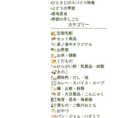
ひとさじのスパイス特集
ぶどうの季節
産地直送
季節の手しごと
カテゴリー
定期宅配
セット商品
坂ノ途中オリジナル
お野菜
お米・雑穀
くだもの
ひらがい卵・乳製品・肉類
きのこ
調味料・だし・油
カレー・スパイス・スープ
麺・お餅・粉類
豆・大豆製品・こんにゃく
海苔・昆布・海産物
漬もの・ご飯のおとも
おやつ
パン・ジャム・ハチミツ