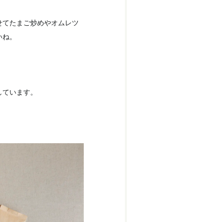
せてたまご炒めやオムレツ
いね。
しています。