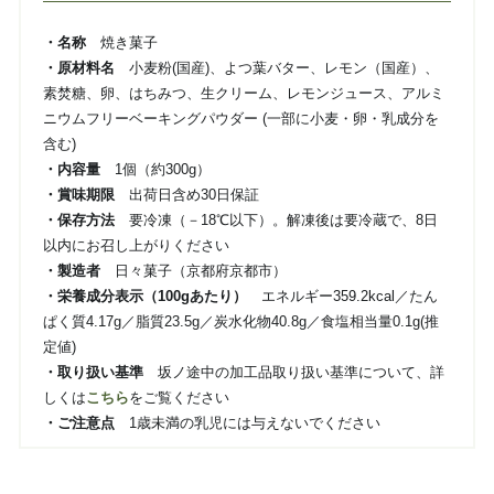
・名称
焼き菓子
・原材料名
小麦粉(国産)、よつ葉バター、レモン（国産）、
素焚糖、卵、はちみつ、生クリーム、レモンジュース、アルミ
ニウムフリーベーキングパウダー (一部に小麦・卵・乳成分を
含む)
・内容量
1個（約300g）
・賞味期限
出荷日含め30日保証
・保存方法
要冷凍（－18℃以下）。解凍後は要冷蔵で、8日
以内にお召し上がりください
・製造者
日々菓子（京都府京都市）
・栄養成分表示（100gあたり）
エネルギー359.2kcal／たん
ぱく質4.17g／脂質23.5g／炭水化物40.8g／食塩相当量0.1g(推
定値)
・取り扱い基準
坂ノ途中の加工品取り扱い基準について、詳
しくは
こちら
をご覧ください
・ご注意点
1歳未満の乳児には与えないでください