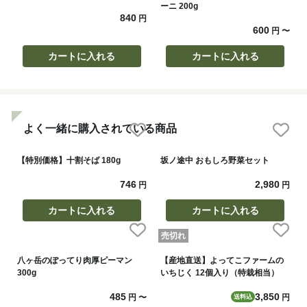
ーニ 200g
840
円
600
円
〜
カートに入れる
カートに入れる
よく一緒に購入されている商品
【特別価格】十割そば 180g
坂ノ途中 おもしろ野菜セット
746
2,980
円
円
カートに入れる
カートに入れる
売切れ
八ヶ岳のぽってり肉厚ピーマン
【産地直送】よってこファームの
300g
いちじく 12個入り（特栽相当）
485
3,850
円
〜
円
送料込