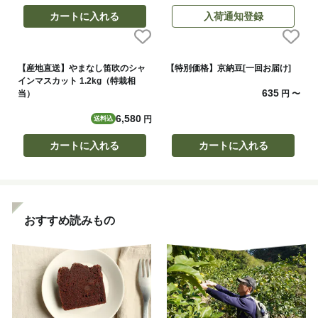
カートに入れる
入荷通知登録
【産地直送】やまなし笛吹のシャ
【特別価格】京納豆[一回お届け]
インマスカット 1.2kg（特栽相
635
当）
円
〜
6,580
円
送料込
カートに入れる
カートに入れる
おすすめ読みもの