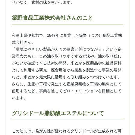
せがなく、素材の味を生かします。
築野食品工業株式会社さんのこと
和歌山県伊都郡で、1947年に創業した築野（つの）食品工業株
式会社さん。
「環境にやさしい製品が⼈々の健康と美につながる」という企
業理念のもと、こめ油を取りやすくする方法や、油の取り残し
がないか確認できる技術の開発、米ぬかを医薬品や化粧品原料
として利用する研究、廃食用油から製品を製造する事業の展開
など、米ぬかを最大限に活用する取り組みをつづけています。
さらに、生産の工程で発生する産業廃棄物を工場の燃料として
使用するなど、事業を通してゼロ・エミッションを目標として
います。
グリシドール脂肪酸エステルについて
こめ油には、発がん性が疑われるグリシドールが生成される可