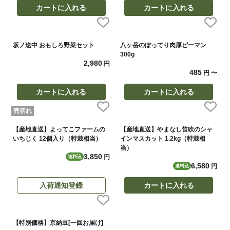
カートに入れる
カートに入れる
坂ノ途中 おもしろ野菜セット
八ヶ岳のぽってり肉厚ピーマン
300g
2,980
円
485
円
〜
カートに入れる
カートに入れる
売切れ
【産地直送】よってこファームの
【産地直送】やまなし笛吹のシャ
いちじく 12個入り（特栽相当）
インマスカット 1.2kg（特栽相
当）
3,850
円
送料込
6,580
円
送料込
入荷通知登録
カートに入れる
【特別価格】京納豆[一回お届け]