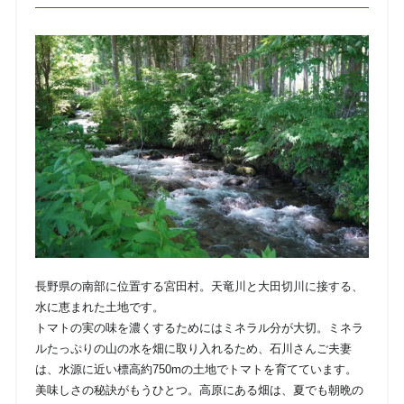
長野県の南部に位置する宮田村。天竜川と大田切川に接する、
水に恵まれた土地です。
トマトの実の味を濃くするためにはミネラル分が大切。ミネラ
ルたっぷりの山の水を畑に取り入れるため、石川さんご夫妻
は、水源に近い標高約750mの土地でトマトを育てています。
美味しさの秘訣がもうひとつ。高原にある畑は、夏でも朝晩の