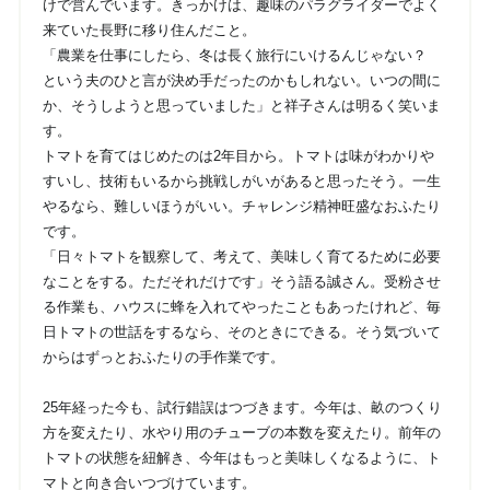
けで営んでいます。きっかけは、趣味のパラグライダーでよく
来ていた長野に移り住んだこと。
「農業を仕事にしたら、冬は長く旅行にいけるんじゃない？
という夫のひと言が決め手だったのかもしれない。いつの間に
か、そうしようと思っていました」と祥子さんは明るく笑いま
す。
トマトを育てはじめたのは2年目から。トマトは味がわかりや
すいし、技術もいるから挑戦しがいがあると思ったそう。一生
やるなら、難しいほうがいい。チャレンジ精神旺盛なおふたり
です。
「日々トマトを観察して、考えて、美味しく育てるために必要
なことをする。ただそれだけです」そう語る誠さん。受粉させ
る作業も、ハウスに蜂を入れてやったこともあったけれど、毎
日トマトの世話をするなら、そのときにできる。そう気づいて
からはずっとおふたりの手作業です。
25年経った今も、試行錯誤はつづきます。今年は、畝のつくり
方を変えたり、水やり用のチューブの本数を変えたり。前年の
トマトの状態を紐解き、今年はもっと美味しくなるように、ト
マトと向き合いつづけています。