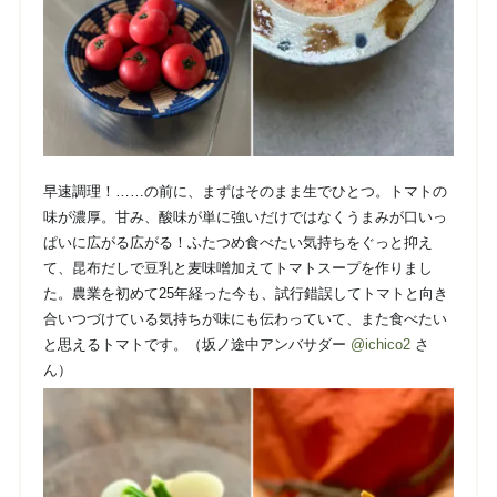
早速調理！……の前に、まずはそのまま生でひとつ。
トマトの
味が濃厚。甘み、酸味が単に強いだけではなくうまみが口いっ
ぱいに広がる広がる！
ふたつめ食べたい気持ちをぐっと抑え
て、昆布だしで豆乳と麦味噌加えてトマトスープを作りまし
た。
農業を初めて25年経った今も、試行錯誤してトマトと向き
合いつづけている気持ちが味にも伝わっていて、また食べたい
と思えるトマトです。（坂ノ途中アンバサダー
@ichico2
さ
ん）