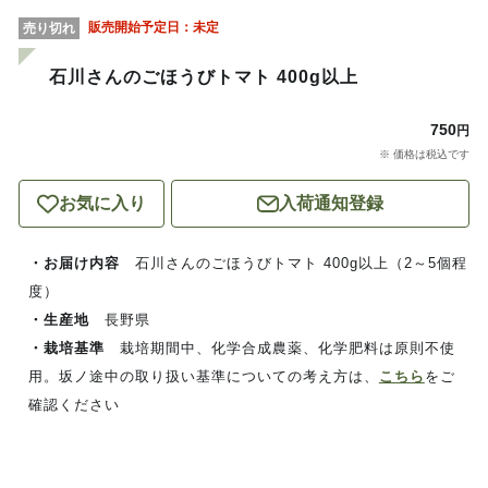
販売開始予定日：
未定
売り切れ
石川さんのごほうびトマト 400g以上
750
円
※ 価格は税込です
お気に入り
入荷通知登録
・お届け内容
石川さんのごほうびトマト 400g以上（2～5個程
度）
・生産地
長野県
・栽培基準
栽培期間中、化学合成農薬、化学肥料は原則不使
用。坂ノ途中の取り扱い基準についての考え方は、
こちら
をご
確認ください